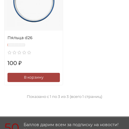
Пяльца d26
100 ₽
В корзину
Показано с 1 по 3 из 3 (всего 1 страниц)
50
Баллов дарим всем за подписку на новости!