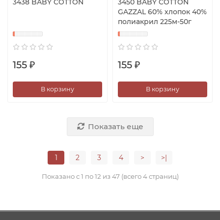
3438 BABY COTTON
3450 BABY COTTON
GAZZAL 60% хлопок 40%
полиакрил 225м-50г
155 ₽
155 ₽
В корзину
В корзину
Показать еще
1
2
3
4
>
>|
Показано с 1 по 12 из 47 (всего 4 страниц)