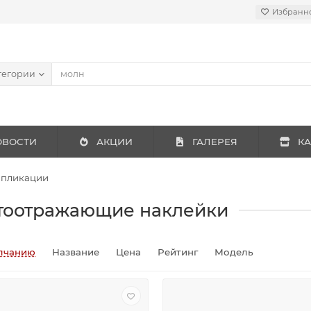
Избранн
тегории
ОВОСТИ
АКЦИИ
ГАЛЕРЕЯ
КА
пликации
тоотражающие наклейки
лчанию
Название
Цена
Рейтинг
Модель