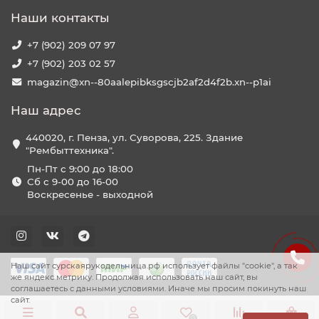
Наши контакты
+7 (902) 209 07 97
+7 (902) 203 02 57
magazin@xn--80aalepibksgscjb2af2d4f2b.xn--p1ai
Наш адрес
440020, г. Пенза, ул. Суворова, 225. Здание
"Рембыттехника".
Пн-Пт с 9:00 до 18:00
Сб с 9-00 до 16-00
Воскресенье - выходной
Наш сайт сурскаярукодельница.рф использует файлы "cookie", а так
же яндекс метрику. Продолжая использовать наш сайт, вы
соглашаетесь с данными условиями. Иначе мы просим покинуть наш
сайт.
0
0
0