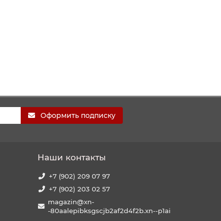
Оформить подписку
Наши контакты
+7 (902) 209 07 97
+7 (902) 203 02 57
magazin@xn-
-80aalepibksgscjb2af2d4f2b.xn--p1ai