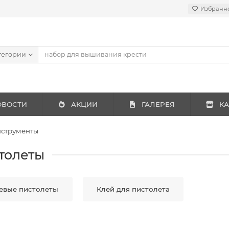
Избранн
тегории
ОВОСТИ
АКЦИИ
ГАЛЕРЕЯ
КА
струменты
толеты
евые пистолеты
Клей для пистолета