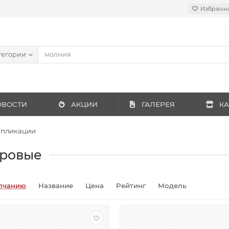
Избранн
тегории
ОВОСТИ
АКЦИИ
ГАЛЕРЕЯ
КА
пликации
ровые
лчанию
Название
Цена
Рейтинг
Модель