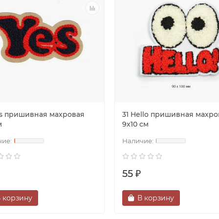
es пришивная махровая
31 Hello пришивная махро
м
9х10 см
55 ₽
 корзину
В корзину