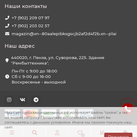
Наши контакты
+7 (902) 209 07 97
+7 (902) 203 02 57
magazin@xn--80aalepibksgscjb2af2d4f2b.xn--p1ai
Наш адрес
440020, г. Пенза, ул. Суворова, 225. Здание
"Рембыттехника".
Пн-Пт с 9:00 до 18:00
Сб с 9-00 до 16-00
Воскресенье - выходной
Наш сайт сурскаярукодельница.рф использует файлы "cookie", а так
же яндекс метрику. Продолжая использовать наш сайт, вы
соглашаетесь с данными условиями. Иначе мы просим покинуть наш
сайт.
0
0
0
Принимаю