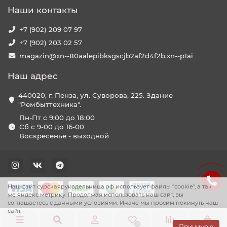
Наши контакты
+7 (902) 209 07 97
+7 (902) 203 02 57
magazin@xn--80aalepibksgscjb2af2d4f2b.xn--p1ai
Наш адрес
440020, г. Пенза, ул. Суворова, 225. Здание
"Рембыттехника".
Пн-Пт с 9:00 до 18:00
Сб с 9-00 до 16-00
Воскресенье - выходной
Наш сайт сурскаярукодельница.рф использует файлы "cookie", а так
же яндекс метрику. Продолжая использовать наш сайт, вы
соглашаетесь с данными условиями. Иначе мы просим покинуть наш
сайт.
0
0
0
Принимаю