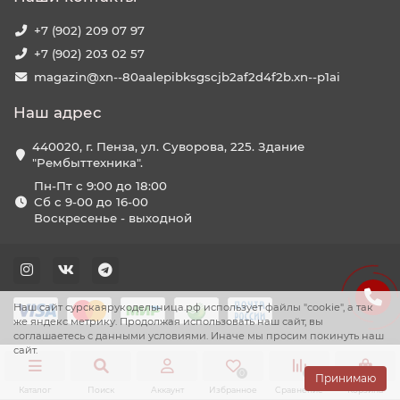
+7 (902) 209 07 97
+7 (902) 203 02 57
magazin@xn--80aalepibksgscjb2af2d4f2b.xn--p1ai
Наш адрес
440020, г. Пенза, ул. Суворова, 225. Здание
"Рембыттехника".
Пн-Пт с 9:00 до 18:00
Сб с 9-00 до 16-00
Воскресенье - выходной
Наш сайт сурскаярукодельница.рф использует файлы "cookie", а так
же яндекс метрику. Продолжая использовать наш сайт, вы
соглашаетесь с данными условиями. Иначе мы просим покинуть наш
сайт.
0
0
0
Принимаю
Каталог
Поиск
Аккаунт
Избранное
Сравнение
Корзина